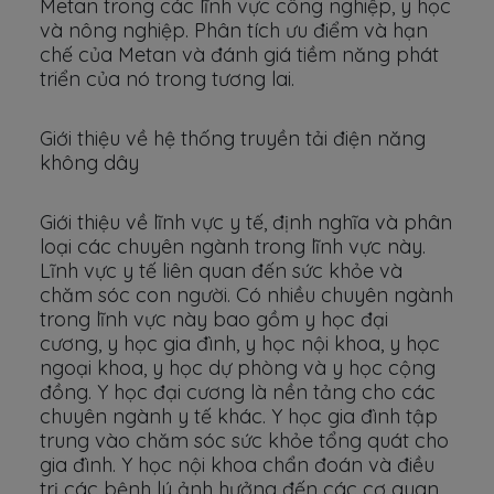
Metan trong các lĩnh vực công nghiệp, y học
và nông nghiệp. Phân tích ưu điểm và hạn
chế của Metan và đánh giá tiềm năng phát
triển của nó trong tương lai.
Giới thiệu về hệ thống truyền tải điện năng
không dây
Giới thiệu về lĩnh vực y tế, định nghĩa và phân
loại các chuyên ngành trong lĩnh vực này.
Lĩnh vực y tế liên quan đến sức khỏe và
chăm sóc con người. Có nhiều chuyên ngành
trong lĩnh vực này bao gồm y học đại
cương, y học gia đình, y học nội khoa, y học
ngoại khoa, y học dự phòng và y học cộng
đồng. Y học đại cương là nền tảng cho các
chuyên ngành y tế khác. Y học gia đình tập
trung vào chăm sóc sức khỏe tổng quát cho
gia đình. Y học nội khoa chẩn đoán và điều
trị các bệnh lý ảnh hưởng đến các cơ quan