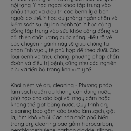
nội tạng. Y học ngoại khoa tập trung vào
phẫu thuật và điều trị các bệnh lý ở bên
ngoài cơ thể. Y học dự phòng ngăn chặn và
kiểm soát sự lây lan bệnh tật. Y học cộng
đồng tập trung vào sức khỏe cộng đồng và
cải thiện chất lượng cuộc sống. Hiểu rõ về
các chuyên ngành này sẽ giúp chúng ta
chọn lĩnh vực y tế phù hợp để theo đuổi. Các
loại bệnh và triệu chứng, phương pháp chẩn
đoán và điều trị bệnh, cũng như các nghiên
cứu và tiến bộ trong lĩnh vực y tế.
Khái niệm về dry cleaning - Phương pháp
làm sạch quần áo không cần dùng nước,
phù hợp cho các loại vải nhạy cảm hoặc
không thể giặt bằng nước. Quy trình dry
cleaning bao gồm các bước làm sạch, giặt
là, làm khô và ủi. Các hóa chất phổ biến
trong dry cleaning bao gồm hidrocarbon,
perchloroethylene, carbon dioxide, silicon-