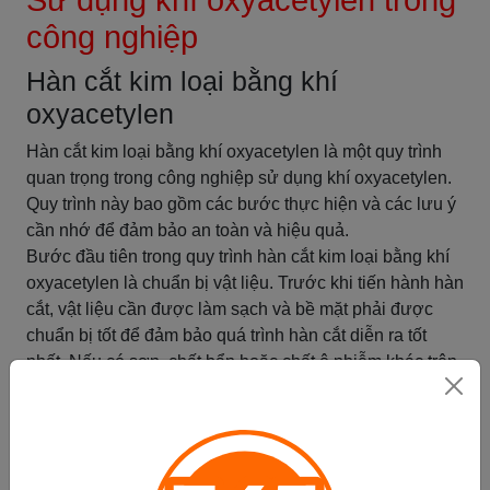
Sử dụng khí oxyacetylen trong
công nghiệp
Hàn cắt kim loại bằng khí
oxyacetylen
Hàn cắt kim loại bằng khí oxyacetylen là một quy trình
quan trọng trong công nghiệp sử dụng khí oxyacetylen.
Quy trình này bao gồm các bước thực hiện và các lưu ý
cần nhớ để đảm bảo an toàn và hiệu quả.
Bước đầu tiên trong quy trình hàn cắt kim loại bằng khí
oxyacetylen là chuẩn bị vật liệu. Trước khi tiến hành hàn
cắt, vật liệu cần được làm sạch và bề mặt phải được
chuẩn bị tốt để đảm bảo quá trình hàn cắt diễn ra tốt
nhất. Nếu có sơn, chất bẩn hoặc chất ô nhiễm khác trên
bề mặt, chúng cần được loại bỏ hoặc làm sạch trước khi
tiếp tục.
Tiếp theo, cần thiết lập thiết bị hàn cắt. Đảm bảo rằng
các thiết bị như bình oxy, bình acetylen và hệ thống van