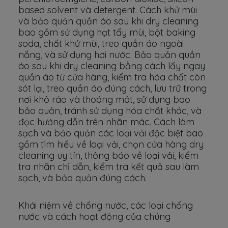
based solvent và detergent. Cách khử mùi
và bảo quản quần áo sau khi dry cleaning
bao gồm sử dụng hạt tẩy mùi, bột baking
soda, chất khử mùi, treo quần áo ngoài
nắng, và sử dụng hơi nước. Bảo quản quần
áo sau khi dry cleaning bằng cách lấy ngay
quần áo từ cửa hàng, kiểm tra hóa chất còn
sót lại, treo quần áo đúng cách, lưu trữ trong
nơi khô ráo và thoáng mát, sử dụng bao
bảo quản, tránh sử dụng hóa chất khác, và
đọc hướng dẫn trên nhãn mác. Cách làm
sạch và bảo quản các loại vải đặc biệt bao
gồm tìm hiểu về loại vải, chọn cửa hàng dry
cleaning uy tín, thông báo về loại vải, kiểm
tra nhãn chỉ dẫn, kiểm tra kết quả sau làm
sạch, và bảo quản đúng cách.
Khái niệm về chống nước, các loại chống
nước và cách hoạt động của chúng