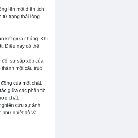
ng lên một diện tích
từ trạng thái lỏng
ắn kết giữa chúng. Khi
t. Điều này có thể
y đổi sự sắp xếp của
 thành một cấu trúc
 đông của một chất.
 tác giữa các phân tử
hợp chất.
 nghiên cứu sự ảnh
c như nhiệt độ và