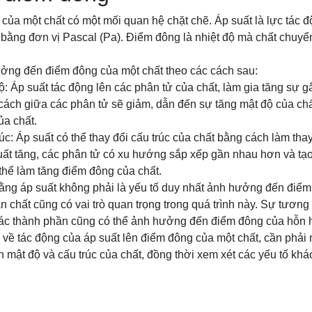
của một chất có một mối quan hệ chặt chẽ. Áp suất là lực tác độ
bằng đơn vị Pascal (Pa). Điểm đông là nhiệt độ mà chất chuyển 
ưởng đến điểm đông của một chất theo các cách sau:
ộ: Áp suất tác động lên các phân tử của chất, làm gia tăng sự g
cách giữa các phân tử sẽ giảm, dẫn đến sự tăng mật độ của chấ
ủa chất.
rúc: Áp suất có thể thay đổi cấu trúc của chất bằng cách làm tha
uất tăng, các phân tử có xu hướng sắp xếp gần nhau hơn và tạo
thể làm tăng điểm đông của chất.
rằng áp suất không phải là yếu tố duy nhất ảnh hưởng đến điểm
n chất cũng có vai trò quan trọng trong quá trình này. Sự tương
các thành phần cũng có thể ảnh hưởng đến điểm đông của hỗn 
n về tác động của áp suất lên điểm đông của một chất, cần phải
 mật độ và cấu trúc của chất, đồng thời xem xét các yếu tố khá