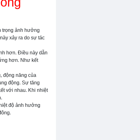
đông
an trọng ảnh hưởng
này xảy ra do sự tác
ạnh hơn. Điều này dẫn
 cứng hơn. Như kết
g, động năng của
rung động. Sự tăng
ết với nhau. Khi nhiệt
.
Nhiệt độ ảnh hưởng
đông.