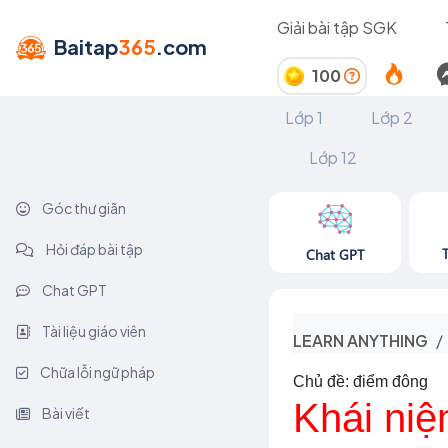
Giải bài tập SGK
Baitap
365
.com
100
Lớp 1
Lớp 2
Lớp 12
Góc thư giãn
Hỏi đáp bài tập
Chat GPT
Chat GPT
Tài liệu giáo viên
LEARN ANYTHING
Chữa lỗi ngữ pháp
Chủ đề: điểm đông
Khái niệ
Bài viết