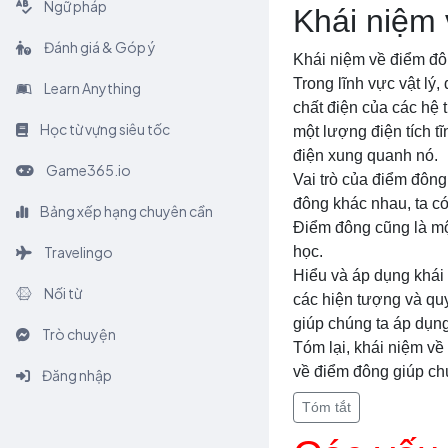
Ngữ pháp
Khái niệm
Đánh giá & Góp ý
Khái niệm về điểm đông
Trong lĩnh vực vật lý,
Learn Anything
chất điện của các hệ 
Học từ vựng siêu tốc
một lượng điện tích t
điện xung quanh nó.
Game365.io
Vai trò của điểm đông
đông khác nhau, ta có
Bảng xếp hạng chuyên cần
Điểm đông cũng là một
Travelingo
học.
Hiểu và áp dụng khái 
Nối từ
các hiện tượng và quy
giúp chúng ta áp dụng
Trò chuyện
Tóm lại, khái niệm về
về điểm đông giúp ch
Đăng nhập
Tóm tắt