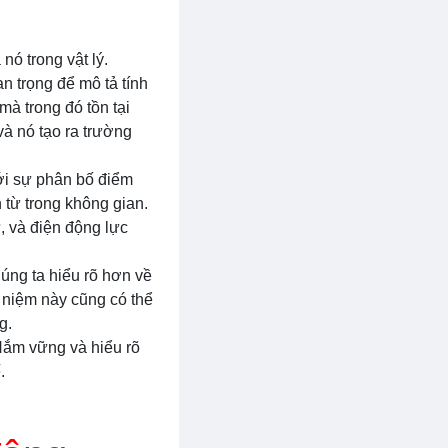
nó trong vật lý.
an trọng để mô tả tính
à trong đó tồn tại
và nó tạo ra trường
Với sự phân bố điểm
 từ trong không gian.
, và điện động lực
húng ta hiểu rõ hơn về
i niệm này cũng có thể
g.
 Nắm vững và hiểu rõ
.