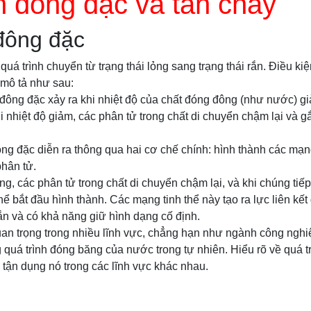
h đông đặc và tan chảy
đông đặc
quá trình chuyển từ trạng thái lỏng sang trạng thái rắn. Điều k
 mô tả như sau:
h đông đặc xảy ra khi nhiệt độ của chất đóng đông (như nước) 
 nhiệt độ giảm, các phân tử trong chất di chuyển chậm lại và gắ
ông đặc diễn ra thông qua hai cơ chế chính: hình thành các mạng
phân tử.
ng, các phân tử trong chất di chuyển chậm lại, và khi chúng tiế
hể bắt đầu hình thành. Các mạng tinh thể này tạo ra lực liên kết
rắn và có khả năng giữ hình dạng cố định.
an trọng trong nhiều lĩnh vực, chẳng hạn như ngành công nghiệ
ng quá trình đóng băng của nước trong tự nhiên. Hiểu rõ về quá t
tận dụng nó trong các lĩnh vực khác nhau.