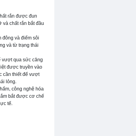
 chất rắn được đun
ỡ và chất rắn bắt đầu
m đông và điểm sôi
ng và từ trạng thái
ể vượt qua sức căng
iệt được truyền vào
 cần thiết để vượt
ái lỏng.
 phẩm, công nghệ hóa
a nắm bắt được cơ chế
ực tế.