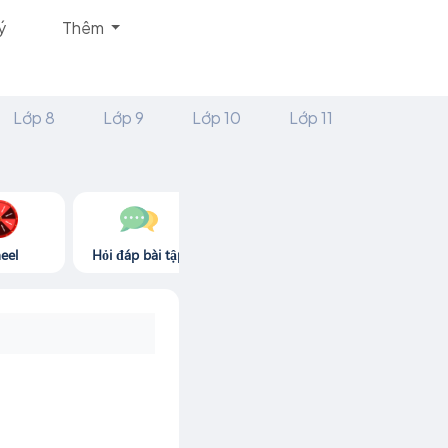
ý
Thêm
Lớp 8
Lớp 9
Lớp 10
Lớp 11
eel
Hỏi đáp bài tập
Góc thư giãn
Game365.