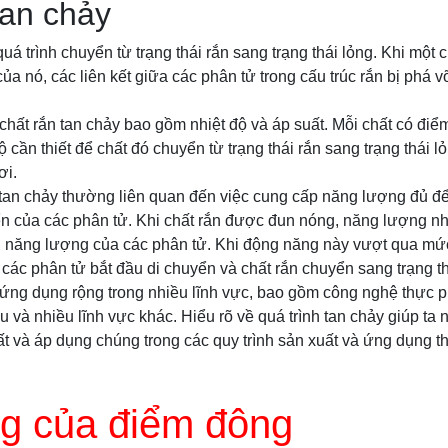
tan chảy
quá trình chuyển từ trạng thái rắn sang trạng thái lỏng. Khi một
a nó, các liên kết giữa các phân tử trong cấu trúc rắn bị phá v
chất rắn tan chảy bao gồm nhiệt độ và áp suất. Mỗi chất có điể
độ cần thiết để chất đó chuyển từ trạng thái rắn sang trạng thái lỏ
ơi.
 tan chảy thường liên quan đến việc cung cấp năng lượng đủ đ
ển của các phân tử. Khi chất rắn được đun nóng, năng lượng nh
g năng lượng của các phân tử. Khi động năng này vượt qua mức
các phân tử bắt đầu di chuyển và chất rắn chuyển sang trạng th
ó ứng dụng rộng trong nhiều lĩnh vực, bao gồm công nghệ thực
ệu và nhiều lĩnh vực khác. Hiểu rõ về quá trình tan chảy giúp t
t và áp dụng chúng trong các quy trình sản xuất và ứng dụng th
g của điểm đông