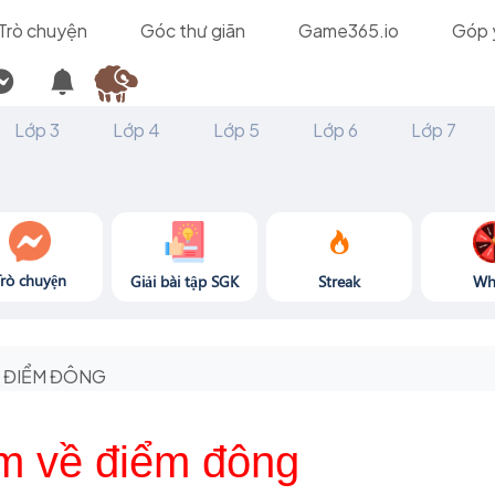
Trò chuyện
Góc thư giãn
Game365.io
Góp 
Lớp 3
Lớp 4
Lớp 5
Lớp 6
Lớp 7
Trò chuyện
Giải bài tập SGK
Streak
Wh
ĐIỂM ĐÔNG
m về điểm đông