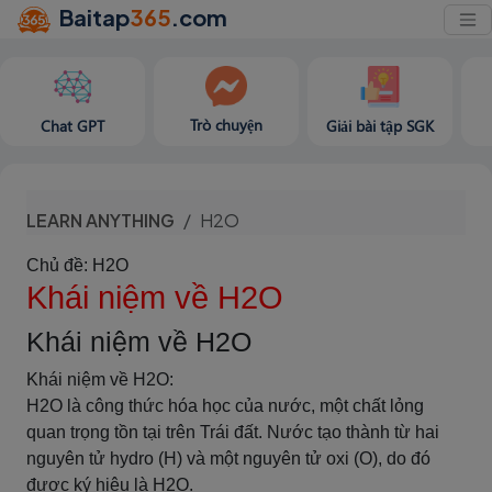
Baitap
365
.com
Trò chuyện
Chat GPT
Giải bài tập SGK
LEARN ANYTHING
H2O
Chủ đề: H2O
Khái niệm về H2O
Khái niệm về H2O
Khái niệm về H2O:
H2O là công thức hóa học của nước, một chất lỏng
quan trọng tồn tại trên Trái đất. Nước tạo thành từ hai
nguyên tử hydro (H) và một nguyên tử oxi (O), do đó
được ký hiệu là H2O.