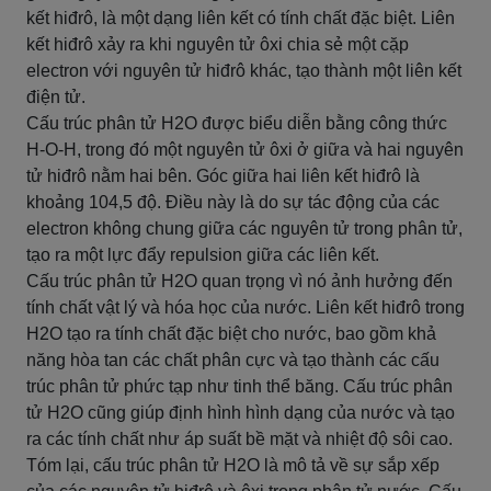
kết hiđrô, là một dạng liên kết có tính chất đặc biệt. Liên
kết hiđrô xảy ra khi nguyên tử ôxi chia sẻ một cặp
electron với nguyên tử hiđrô khác, tạo thành một liên kết
điện tử.
Cấu trúc phân tử H2O được biểu diễn bằng công thức
H-O-H, trong đó một nguyên tử ôxi ở giữa và hai nguyên
tử hiđrô nằm hai bên. Góc giữa hai liên kết hiđrô là
khoảng 104,5 độ. Điều này là do sự tác động của các
electron không chung giữa các nguyên tử trong phân tử,
tạo ra một lực đẩy repulsion giữa các liên kết.
Cấu trúc phân tử H2O quan trọng vì nó ảnh hưởng đến
tính chất vật lý và hóa học của nước. Liên kết hiđrô trong
H2O tạo ra tính chất đặc biệt cho nước, bao gồm khả
năng hòa tan các chất phân cực và tạo thành các cấu
trúc phân tử phức tạp như tinh thể băng. Cấu trúc phân
tử H2O cũng giúp định hình hình dạng của nước và tạo
ra các tính chất như áp suất bề mặt và nhiệt độ sôi cao.
Tóm lại, cấu trúc phân tử H2O là mô tả về sự sắp xếp