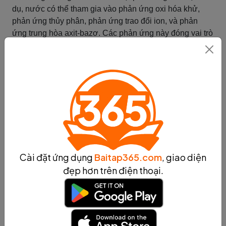
dụ, nước có thể tham gia vào phản ứng oxi hóa khử,
phản ứng thủy phân, phản ứng trao đổi ion, và phản
ứng trung hòa axit-bazơ. Các phản ứng này đóng vai trò
quan trọng trong các quá trình hóa học tự nhiên và công
nghiệp.
Tóm lại, tính chất hóa học của H2O bao gồm khả năng
tạo liên kết hydrogen, tính axit-bazơ, và khả năng tham
gia các phản ứng hóa học. Hiểu rõ về những tính chất
này sẽ giúp chúng ta có cái nhìn tổng quan về sự đa
dạng và quan trọng của H2O trong các quá trình hóa học
và sinh học.
Tóm tắt
Cài đặt ứng dụng
Baitap365.com
, giao diện
Tính chất đặc biệt của H2O
đẹp hơn trên điện thoại.
Tính chất đặc biệt của H2O:
H2O, còn được biết đến như nước, có một số tính chất
đặc biệt đáng chú ý. Dưới đây là một số tính chất đặc
biệt của H2O: