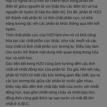
này có nghĩa là có một sự chênh lệch trong phân bố
điện tử giữa nguyên tử oxi (hấp thụ các điện tử) và hai
nguyên tử hydro (ít hấp thụ điện tử). Do đó, phân tử H2O
trở thành một phân tử có tính chất phân cực, có khả
năng tương tác với các phân tử khác thông qua liên kết
hydro.
Tính chất phân cực của H2O làm cho nó có khả năng
hòa tan các chất phân cực khác, như các muối và các
hợp chất có tính chất phân cực tương tự. Điều này làm
cho nước trở thành một dung môi quan trọng trong hóa
học và sinh học.
Góc liên kết trong H2O cũng ảnh hưởng đến các tính
chất về nhiệt động học của phân tử. Do góc liên kết này,
phân tử H2O có một cấu trúc không gian đặc biệt, tạo ra
các lực tương tác giữa các phân tử nước gần nhau.
Điều này dẫn đến tính chất đặc biệt của nước với nhiệt
động học, bao gồm nhiệt nóng chảy và nhiệt bay hơi,
đồng thời cũng giải thích tại sao nước có mật độ lớn
nhất ở 4 độ C.