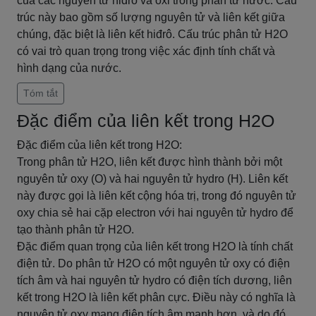
của các nguyên tử hiđrô và ôxi trong phân tử nước. Cấu
trúc này bao gồm số lượng nguyên tử và liên kết giữa
chúng, đặc biệt là liên kết hiđrô. Cấu trúc phân tử H2O
có vai trò quan trọng trong việc xác định tính chất và
hình dạng của nước.
Tóm tắt
Đặc điểm của liên kết trong H2O
Đặc điểm của liên kết trong H2O:
Trong phân tử H2O, liên kết được hình thành bởi một
nguyên tử oxy (O) và hai nguyên tử hydro (H). Liên kết
này được gọi là liên kết cộng hóa trị, trong đó nguyên tử
oxy chia sẻ hai cặp electron với hai nguyên tử hydro để
tạo thành phân tử H2O.
Đặc điểm quan trọng của liên kết trong H2O là tính chất
điện tử. Do phân tử H2O có một nguyên tử oxy có điện
tích âm và hai nguyên tử hydro có điện tích dương, liên
kết trong H2O là liên kết phân cực. Điều này có nghĩa là
nguyên tử oxy mang điện tích âm mạnh hơn, và do đó