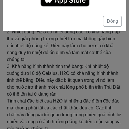
1. Độ nhớt: H2O có độ nhớt cao, có nghĩa là nó có khả
năng chống lại sự chảy và trượt qua các bề mặt khác.
Điều này làm cho nước có thể tạo ra các hiện tượng
Đóng
như giọt nước và dòng chảy.
2. Nhiệt dung: H2O có nhiệt dung cao, có khả năng hấp
thụ và giải phóng lượng nhiệt lớn mà không gây biến
đổi nhiệt độ đáng kể. Điều này làm cho nước có khả
năng duy trì nhiệt độ ổn định và làm mát cơ thể của
chúng ta.
3. Khả năng hình thành tinh thể băng: Khi nhiệt độ
xuống dưới 0 độ Celsius, H2O có khả năng hình thành
tinh thể băng. Điều này đặc biệt quan trọng vì nó làm
cho nước trở thành một chất lỏng phổ biến trên Trái Đất
có thể tồn tại ở dạng rắn.
Tính chất đặc biệt của H2O là những đặc điểm độc đáo
mà không phải tất cả các chất khác đều có. Các tính
chất này đóng vai trò quan trọng trong nhiều quá trình tự
nhiên và cũng có ảnh hưởng đáng kể đến cuộc sống và
môi trường chúng ta.