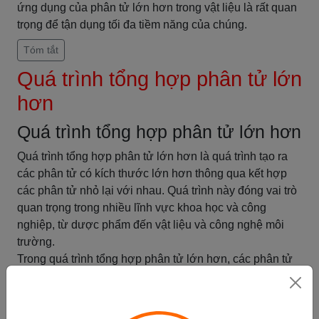
ứng dụng của phân tử lớn hơn trong vật liệu là rất quan
trọng để tận dụng tối đa tiềm năng của chúng.
Tóm tắt
Quá trình tổng hợp phân tử lớn
hơn
Quá trình tổng hợp phân tử lớn hơn
Quá trình tổng hợp phân tử lớn hơn là quá trình tạo ra
các phân tử có kích thước lớn hơn thông qua kết hợp
các phân tử nhỏ lại với nhau. Quá trình này đóng vai trò
quan trọng trong nhiều lĩnh vực khoa học và công
nghiệp, từ dược phẩm đến vật liệu và công nghệ môi
trường.
Trong quá trình tổng hợp phân tử lớn hơn, các phân tử
nhỏ được kết hợp lại thông qua các phản ứng hóa học.
Có hai phương pháp chính để tổng hợp phân tử lớn
hơn: phương pháp tổng hợp đơn giản và phương pháp