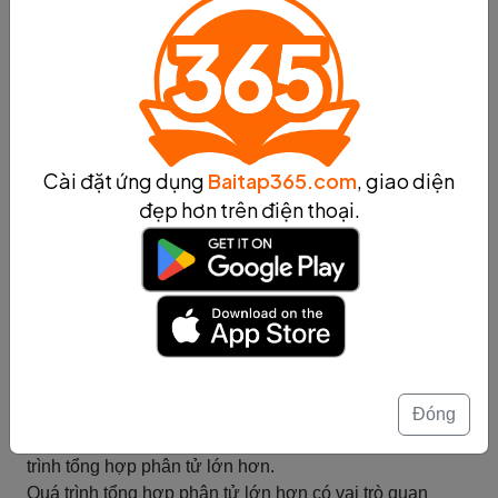
tổng hợp đa bước.
Phương pháp tổng hợp đơn giản bao gồm các phản
ứng nối tiếp, phản ứng trùng hợp và phản ứng hoá học.
Trong các phản ứng nối tiếp, các phân tử nhỏ được kết
hợp lại theo một trình tự nhất định. Trong phản ứng
trùng hợp, hai phân tử giống nhau kết hợp lại để tạo
thành một phân tử lớn hơn. Trong phản ứng hoá học,
Cài đặt ứng dụng
Baitap365.com
, giao diện
các phân tử khác nhau tương tác với nhau để tạo thành
đẹp hơn trên điện thoại.
một phân tử mới.
Phương pháp tổng hợp đa bước phức tạp hơn và bao
gồm các phản ứng thụ động, phản ứng trung gian và
phản ứng xúc tác. Trong phản ứng thụ động, các phân
tử tương tác với một chất thụ động để tạo thành phân tử
lớn hơn. Trong phản ứng trung gian, các phân tử trung
gian được tạo ra trong quá trình tổng hợp và sau đó kết
hợp lại để tạo thành phân tử lớn hơn. Trong phản ứng
Đóng
xúc tác, một chất xúc tác được sử dụng để tăng tốc quá
trình tổng hợp phân tử lớn hơn.
Quá trình tổng hợp phân tử lớn hơn có vai trò quan