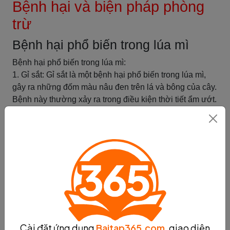
Bệnh hại và biện pháp phòng
trừ
Bệnh hại phổ biến trong lúa mì
Bệnh hại phổ biến trong lúa mì:
1. Gỉ sắt: Gỉ sắt là một bệnh hại phổ biến trong lúa mì,
gây ra những đốm màu nâu đen trên lá và bông của cây.
Bệnh này thường xảy ra trong điều kiện thời tiết ẩm ướt.
Gỉ sắt gây hại bằng cách hấp thụ chất dinh dưỡng từ lúa
mì, gây mất năng suất và làm cho cây yếu đuối.
2. Đạo ôn: Đạo ôn là một bệnh hại do vi khuẩn gây ra,
thường xảy ra khi cây lúa mì còn non và đang trong giai
đoạn sinh trưởng mạnh. Bệnh này gây ra những đốm
màu vàng trên lá, sau đó lan rộng và chết cây. Đạo ôn
ảnh hưởng đến sự phát triển của lúa mì và có thể gây
mất năng suất lớn.
3. Nấm lá: Nấm lá là một bệnh hại phổ biến trong lúa mì,
gây ra những đốm màu vàng hoặc nâu trên lá cây. Bệnh
Cài đặt ứng dụng
Baitap365.com
, giao diện