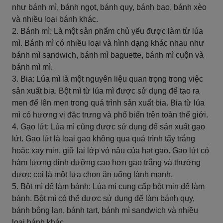
như bánh mì, bánh ngọt, bánh quy, bánh bao, bánh xèo
và nhiều loại bánh khác.
2. Bánh mì: Là một sản phẩm chủ yếu được làm từ lúa
mì. Bánh mì có nhiều loại và hình dạng khác nhau như
bánh mì sandwich, bánh mì baguette, bánh mì cuộn và
bánh mì mì.
3. Bia: Lúa mì là một nguyên liệu quan trọng trong việc
sản xuất bia. Bột mì từ lúa mì được sử dụng để tạo ra
men để lên men trong quá trình sản xuất bia. Bia từ lúa
mì có hương vị đặc trưng và phổ biến trên toàn thế giới.
4. Gạo lứt: Lúa mì cũng được sử dụng để sản xuất gạo
lứt. Gạo lứt là loại gạo không qua quá trình tẩy trắng
hoặc xay mịn, giữ lại lớp vỏ nâu của hạt gạo. Gạo lứt có
hàm lượng dinh dưỡng cao hơn gạo trắng và thường
được coi là một lựa chọn ăn uống lành mạnh.
5. Bột mì để làm bánh: Lúa mì cung cấp bột mịn để làm
bánh. Bột mì có thể được sử dụng để làm bánh quy,
bánh bông lan, bánh tart, bánh mì sandwich và nhiều
loại bánh khác.