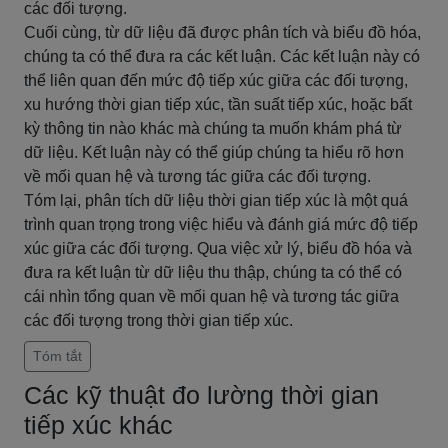
các đối tượng.
Cuối cùng, từ dữ liệu đã được phân tích và biểu đồ hóa,
chúng ta có thể đưa ra các kết luận. Các kết luận này có
thể liên quan đến mức độ tiếp xúc giữa các đối tượng,
xu hướng thời gian tiếp xúc, tần suất tiếp xúc, hoặc bất
kỳ thông tin nào khác mà chúng ta muốn khám phá từ
dữ liệu. Kết luận này có thể giúp chúng ta hiểu rõ hơn
về mối quan hệ và tương tác giữa các đối tượng.
Tóm lại, phân tích dữ liệu thời gian tiếp xúc là một quá
trình quan trọng trong việc hiểu và đánh giá mức độ tiếp
xúc giữa các đối tượng. Qua việc xử lý, biểu đồ hóa và
đưa ra kết luận từ dữ liệu thu thập, chúng ta có thể có
cái nhìn tổng quan về mối quan hệ và tương tác giữa
các đối tượng trong thời gian tiếp xúc.
Tóm tắt
Các kỹ thuật đo lường thời gian
tiếp xúc khác