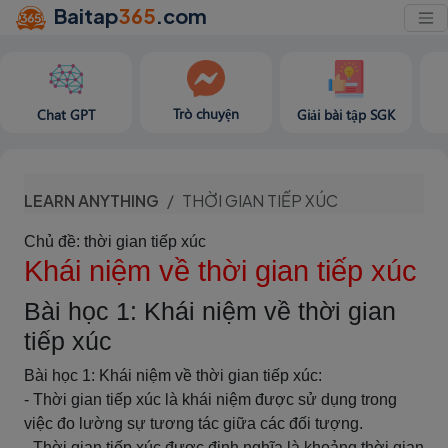
Baitap
365
.com
Trò chuyện
Chat GPT
Giải bài tập SGK
LEARN ANYTHING
THỜI GIAN TIẾP XÚC
Chủ đề: thời gian tiếp xúc
Khái niệm về thời gian tiếp xúc
Bài học 1: Khái niệm về thời gian
tiếp xúc
Bài học 1: Khái niệm về thời gian tiếp xúc:
- Thời gian tiếp xúc là khái niệm được sử dụng trong
việc đo lường sự tương tác giữa các đối tượng.
- Thời gian tiếp xúc được định nghĩa là khoảng thời gian