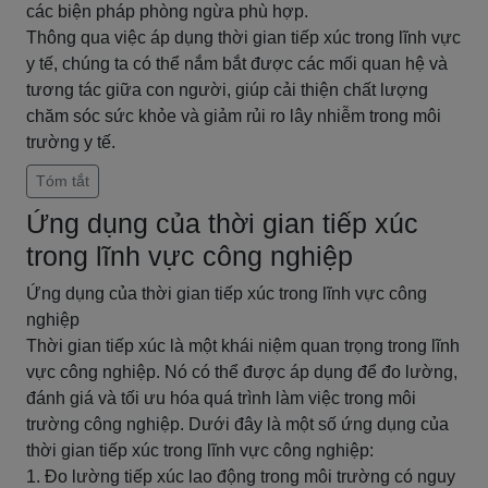
các biện pháp phòng ngừa phù hợp.
Thông qua việc áp dụng thời gian tiếp xúc trong lĩnh vực
y tế, chúng ta có thể nắm bắt được các mối quan hệ và
tương tác giữa con người, giúp cải thiện chất lượng
chăm sóc sức khỏe và giảm rủi ro lây nhiễm trong môi
trường y tế.
Tóm tắt
Ứng dụng của thời gian tiếp xúc
trong lĩnh vực công nghiệp
Ứng dụng của thời gian tiếp xúc trong lĩnh vực công
nghiệp
Thời gian tiếp xúc là một khái niệm quan trọng trong lĩnh
vực công nghiệp. Nó có thể được áp dụng để đo lường,
đánh giá và tối ưu hóa quá trình làm việc trong môi
trường công nghiệp. Dưới đây là một số ứng dụng của
thời gian tiếp xúc trong lĩnh vực công nghiệp:
1. Đo lường tiếp xúc lao động trong môi trường có nguy