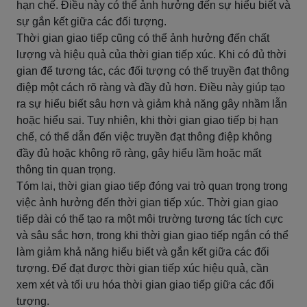
hạn chế. Điều này có thể ảnh hưởng đến sự hiểu biết và
sự gắn kết giữa các đối tượng.
Thời gian giao tiếp cũng có thể ảnh hưởng đến chất
lượng và hiệu quả của thời gian tiếp xúc. Khi có đủ thời
gian để tương tác, các đối tượng có thể truyền đạt thông
điệp một cách rõ ràng và đầy đủ hơn. Điều này giúp tạo
ra sự hiểu biết sâu hơn và giảm khả năng gây nhầm lẫn
hoặc hiểu sai. Tuy nhiên, khi thời gian giao tiếp bị hạn
chế, có thể dẫn đến việc truyền đạt thông điệp không
đầy đủ hoặc không rõ ràng, gây hiểu lầm hoặc mất
thông tin quan trọng.
Tóm lại, thời gian giao tiếp đóng vai trò quan trọng trong
việc ảnh hưởng đến thời gian tiếp xúc. Thời gian giao
tiếp dài có thể tạo ra một môi trường tương tác tích cực
và sâu sắc hơn, trong khi thời gian giao tiếp ngắn có thể
làm giảm khả năng hiểu biết và gắn kết giữa các đối
tượng. Để đạt được thời gian tiếp xúc hiệu quả, cần
xem xét và tối ưu hóa thời gian giao tiếp giữa các đối
tượng.