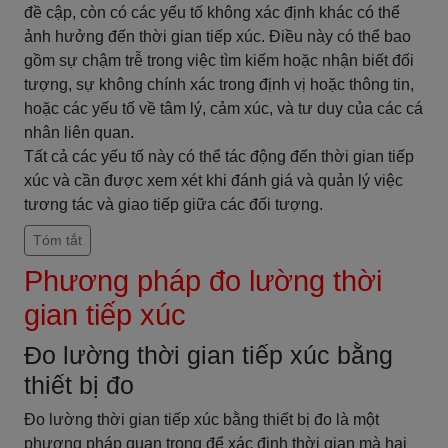
đề cập, còn có các yếu tố không xác định khác có thể
ảnh hưởng đến thời gian tiếp xúc. Điều này có thể bao
gồm sự chậm trễ trong việc tìm kiếm hoặc nhận biết đối
tượng, sự không chính xác trong định vị hoặc thông tin,
hoặc các yếu tố về tâm lý, cảm xúc, và tư duy của các cá
nhân liên quan.
Tất cả các yếu tố này có thể tác động đến thời gian tiếp
xúc và cần được xem xét khi đánh giá và quản lý việc
tương tác và giao tiếp giữa các đối tượng.
Tóm tắt
Phương pháp đo lường thời
gian tiếp xúc
Đo lường thời gian tiếp xúc bằng
thiết bị đo
Đo lường thời gian tiếp xúc bằng thiết bị đo là một
phương pháp quan trọng để xác định thời gian mà hai