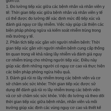
gồm có:
1. Đo lường tiếp xúc giữa các bệnh nhân và nhân viên y
tế: Thời gian tiếp xúc giữa bệnh nhân và nhân viên y tế
có thể được đo lường để xác định mức độ tiếp xúc và
đánh giá nguy cơ lây nhiễm. Việc này giúp cải thiện các
biện pháp phòng ngừa và kiểm soát nhiễm trùng trong
môi trường y tế.
2. Phân tích tiếp xúc gần với người nhiễm bệnh: Thời
gian tiếp xúc gần với người nhiễm bệnh cung cấp thông
tin quan trọng về khả năng lây nhiễm và đánh giá nguy
cơ nhiễm trùng cho những người tiếp xúc. Điều này
giúp xác định những người có nguy cơ cao và thực hiện
các biện pháp phòng ngừa hiệu quả.
3. Đánh giá rủi ro lây nhiễm trong các bệnh viện và cơ
sở chăm sóc sức khỏe: Thời gian tiếp xúc được sử
dụng để đánh giá rủi ro lây nhiễm trong các bệnh viện
và cơ sở chăm sóc sức khỏe. Việc đo lường và theo dõi
thời gian tiếp xúc giữa bệnh nhân, nhân viên và môi
trường giúp xác định các vùng nguy cơ cao và thiết kế