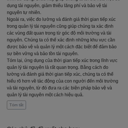
dụng tài nguyên, giảm thiểu lãng phí và bảo vệ tài
nguyên tự nhiên.
Ngoài ra, việc đo lường và đánh giá thời gian tiếp xúc
trong quản lý tài nguyên cũng giúp chúng ta xác định
các vùng đất quan trọng từ góc độ môi trường và tài
nguyên. Chúng ta có thể xác định những khu vực cần
được bảo vệ và quản lý một cách đặc biệt để đảm bảo
sự bền vững và bảo tồn tài nguyên.
Tóm lại, ứng dụng của thời gian tiếp xúc trong lĩnh vực
quản lý tài nguyên là rất quan trọng. Bằng cách đo
lường và đánh giá thời gian tiếp xúc, chúng ta có thể
hiểu rõ hơn về tác động của con người đến môi trường
và tài nguyên, từ đó đưa ra các biện pháp bảo vệ và
quản lý tài nguyên một cách hiệu quả.
Tóm tắt