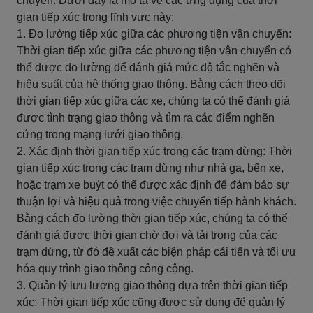
chuyển. Dưới đây là mô tả về các ứng dụng của thời
gian tiếp xúc trong lĩnh vực này:
1. Đo lường tiếp xúc giữa các phương tiện vận chuyển:
Thời gian tiếp xúc giữa các phương tiện vận chuyển có
thể được đo lường để đánh giá mức độ tắc nghẽn và
hiệu suất của hệ thống giao thông. Bằng cách theo dõi
thời gian tiếp xúc giữa các xe, chúng ta có thể đánh giá
được tình trạng giao thông và tìm ra các điểm nghẽn
cứng trong mạng lưới giao thông.
2. Xác định thời gian tiếp xúc trong các trạm dừng: Thời
gian tiếp xúc trong các trạm dừng như nhà ga, bến xe,
hoặc trạm xe buýt có thể được xác định để đảm bảo sự
thuận lợi và hiệu quả trong việc chuyển tiếp hành khách.
Bằng cách đo lường thời gian tiếp xúc, chúng ta có thể
đánh giá được thời gian chờ đợi và tải trọng của các
trạm dừng, từ đó đề xuất các biện pháp cải tiến và tối ưu
hóa quy trình giao thông công cộng.
3. Quản lý lưu lượng giao thông dựa trên thời gian tiếp
xúc: Thời gian tiếp xúc cũng được sử dụng để quản lý