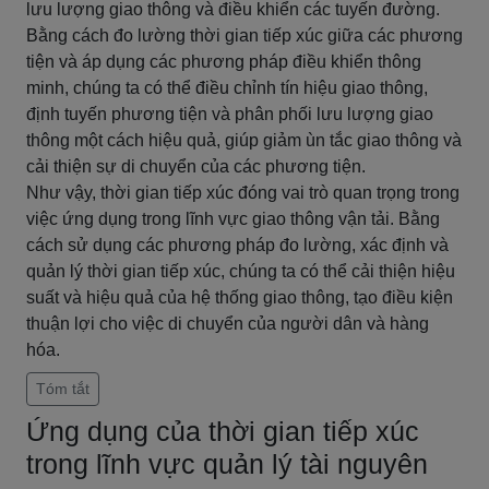
lưu lượng giao thông và điều khiển các tuyến đường.
Bằng cách đo lường thời gian tiếp xúc giữa các phương
tiện và áp dụng các phương pháp điều khiển thông
minh, chúng ta có thể điều chỉnh tín hiệu giao thông,
định tuyến phương tiện và phân phối lưu lượng giao
thông một cách hiệu quả, giúp giảm ùn tắc giao thông và
cải thiện sự di chuyển của các phương tiện.
Như vậy, thời gian tiếp xúc đóng vai trò quan trọng trong
việc ứng dụng trong lĩnh vực giao thông vận tải. Bằng
cách sử dụng các phương pháp đo lường, xác định và
quản lý thời gian tiếp xúc, chúng ta có thể cải thiện hiệu
suất và hiệu quả của hệ thống giao thông, tạo điều kiện
thuận lợi cho việc di chuyển của người dân và hàng
hóa.
Tóm tắt
Ứng dụng của thời gian tiếp xúc
trong lĩnh vực quản lý tài nguyên