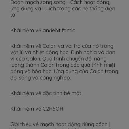
Đoạn mạch song song - Cách hoạt động,
ứng dụng và lợi ích trong các hệ thống điện
tử
Khái niệm về anđehit fomic
Khái niệm về Calori và vai trò của nó trong
vật lý và nhiệt động học. Định nghĩa và đơn
vị của Calori. Quá trình chuyển đổi năng
lượng thành Calori trong các quá trình nhiệt
động và hóa học. Ứng dụng của Calori trong
đời sống và công nghiệp.
Khái niệm về đặc tính bề mặt
Khái niệm về C2H5OH
Giới thiệu về mạch hoạt động đúng cách |