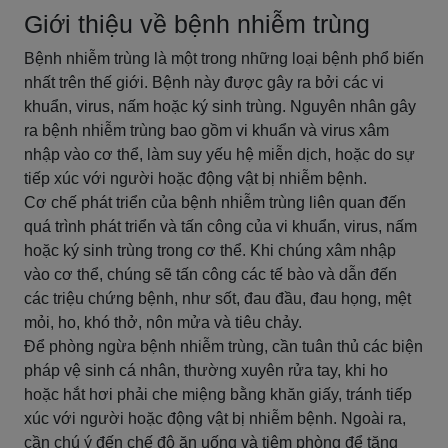
Giới thiệu về bệnh nhiễm trùng
Bệnh nhiễm trùng là một trong những loại bệnh phổ biến
nhất trên thế giới. Bệnh này được gây ra bởi các vi
khuẩn, virus, nấm hoặc ký sinh trùng. Nguyên nhân gây
ra bệnh nhiễm trùng bao gồm vi khuẩn và virus xâm
nhập vào cơ thể, làm suy yếu hệ miễn dịch, hoặc do sự
tiếp xúc với người hoặc động vật bị nhiễm bệnh.
Cơ chế phát triển của bệnh nhiễm trùng liên quan đến
quá trình phát triển và tấn công của vi khuẩn, virus, nấm
hoặc ký sinh trùng trong cơ thể. Khi chúng xâm nhập
vào cơ thể, chúng sẽ tấn công các tế bào và dẫn đến
các triệu chứng bệnh, như sốt, đau đầu, đau họng, mệt
mỏi, ho, khó thở, nôn mửa và tiêu chảy.
Để phòng ngừa bệnh nhiễm trùng, cần tuân thủ các biện
pháp vệ sinh cá nhân, thường xuyên rửa tay, khi ho
hoặc hắt hơi phải che miệng bằng khăn giấy, tránh tiếp
xúc với người hoặc động vật bị nhiễm bệnh. Ngoài ra,
cần chú ý đến chế độ ăn uống và tiêm phòng để tăng