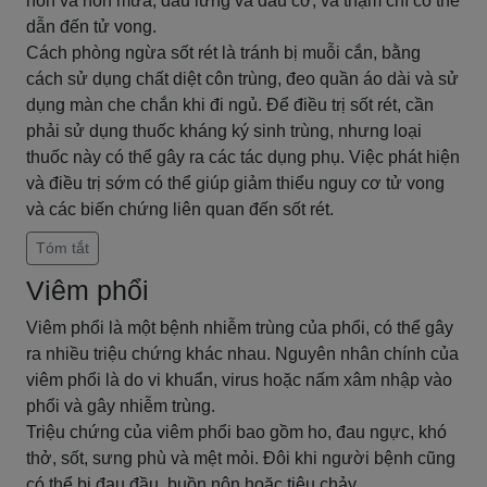
nôn và nôn mửa, đau lưng và đau cơ, và thậm chí có thể
dẫn đến tử vong.
Cách phòng ngừa sốt rét là tránh bị muỗi cắn, bằng
cách sử dụng chất diệt côn trùng, đeo quần áo dài và sử
dụng màn che chắn khi đi ngủ. Để điều trị sốt rét, cần
phải sử dụng thuốc kháng ký sinh trùng, nhưng loại
thuốc này có thể gây ra các tác dụng phụ. Việc phát hiện
và điều trị sớm có thể giúp giảm thiểu nguy cơ tử vong
và các biến chứng liên quan đến sốt rét.
Tóm tắt
Viêm phổi
Viêm phổi là một bệnh nhiễm trùng của phổi, có thể gây
ra nhiều triệu chứng khác nhau. Nguyên nhân chính của
viêm phổi là do vi khuẩn, virus hoặc nấm xâm nhập vào
phổi và gây nhiễm trùng.
Triệu chứng của viêm phổi bao gồm ho, đau ngực, khó
thở, sốt, sưng phù và mệt mỏi. Đôi khi người bệnh cũng
có thể bị đau đầu, buồn nôn hoặc tiêu chảy.