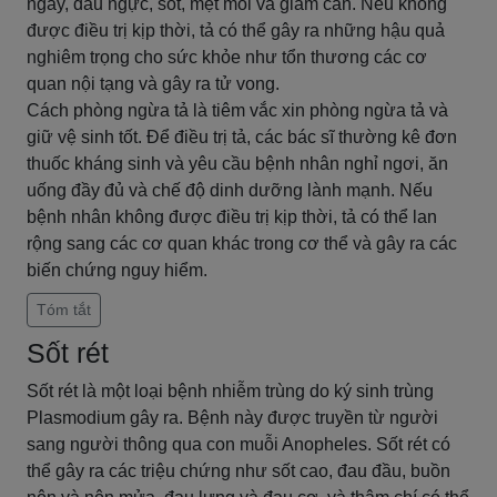
ngày, đau ngực, sốt, mệt mỏi và giảm cân. Nếu không
được điều trị kịp thời, tả có thể gây ra những hậu quả
nghiêm trọng cho sức khỏe như tổn thương các cơ
quan nội tạng và gây ra tử vong.
Cách phòng ngừa tả là tiêm vắc xin phòng ngừa tả và
giữ vệ sinh tốt. Để điều trị tả, các bác sĩ thường kê đơn
thuốc kháng sinh và yêu cầu bệnh nhân nghỉ ngơi, ăn
uống đầy đủ và chế độ dinh dưỡng lành mạnh. Nếu
bệnh nhân không được điều trị kịp thời, tả có thể lan
rộng sang các cơ quan khác trong cơ thể và gây ra các
biến chứng nguy hiểm.
Tóm tắt
Sốt rét
Sốt rét là một loại bệnh nhiễm trùng do ký sinh trùng
Plasmodium gây ra. Bệnh này được truyền từ người
sang người thông qua con muỗi Anopheles. Sốt rét có
thể gây ra các triệu chứng như sốt cao, đau đầu, buồn