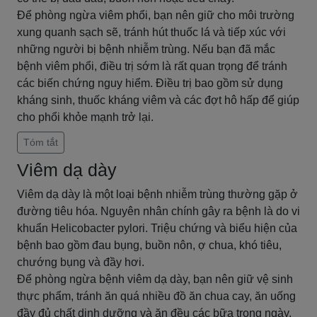
Để phòng ngừa viêm phổi, bạn nên giữ cho môi trường
xung quanh sạch sẽ, tránh hút thuốc lá và tiếp xúc với
những người bị bệnh nhiễm trùng. Nếu bạn đã mắc
bệnh viêm phổi, điều trị sớm là rất quan trọng để tránh
các biến chứng nguy hiểm. Điều trị bao gồm sử dụng
kháng sinh, thuốc kháng viêm và các đợt hô hấp để giúp
cho phổi khỏe mạnh trở lại.
Tóm tắt
Viêm dạ dày
Viêm dạ dày là một loại bệnh nhiễm trùng thường gặp ở
đường tiêu hóa. Nguyên nhân chính gây ra bệnh là do vi
khuẩn Helicobacter pylori. Triệu chứng và biểu hiện của
bệnh bao gồm đau bụng, buồn nôn, ợ chua, khó tiêu,
chướng bụng và đầy hơi.
Để phòng ngừa bệnh viêm dạ dày, bạn nên giữ vệ sinh
thực phẩm, tránh ăn quá nhiều đồ ăn chua cay, ăn uống
đầy đủ chất dinh dưỡng và ăn đều các bữa trong ngày.