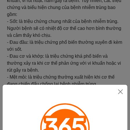
khuẩn, vi rút hoặc nấm gây ra bệnh. Tuy nhiên, các triệu
chứng và biểu hiện chung của bệnh nhiễm trùng bao
gồm:
- Sốt: là triệu chứng chung nhất của bệnh nhiễm trùng.
Người bệnh sẽ có nhiệt độ cơ thể cao hơn bình thường
và cảm thấy khó chịu.
- Đau đầu: là triệu chứng phổ biến thường xuyên đi kèm
với sốt.
- Đau cơ và khớp: là triệu chứng khá phổ biến và
thường xảy ra khi cơ thể phản ứng với vi khuẩn hoặc vi
rút gây ra bệnh.
- Mệt mỏi: là triệu chứng thường xuất hiện khi cơ thể
đang chiến đấu chống lại bệnh nhiễm trùng.
- Đau họng: là triệu chứng thường gặp trong các bệnh
nhiễm trùng đường hô hấp.
- Tiêu chảy: là triệu chứng phổ biến trong các bệnh
nhiễm trùng đường ruột.
Ngoài các triệu chứng thông thường, bệnh nhiễm trùng
cũng có thể gây ra những dấu hiệu nghiêm trọng như: