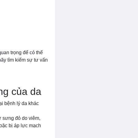
quan trọng để có thể
hãy tìm kiếm sự tư vấn
ng của da
ại bệnh lý da khác
ư sưng đỏ do viêm,
oặc bị áp lực mạch