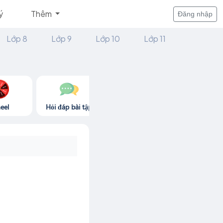
ý
Thêm
Đăng nhập
Lớp 8
Lớp 9
Lớp 10
Lớp 11
eel
Hỏi đáp bài tập
Góc thư giãn
Game365.