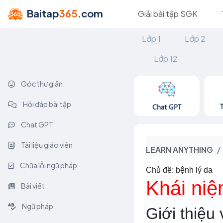
Baitap
365
.com
Giải bài tập SGK
Lớp 1
Lớp 2
Lớp 12
Góc thư giãn
Hỏi đáp bài tập
Chat GPT
Chat GPT
Tài liệu giáo viên
LEARN ANYTHING
Chữa lỗi ngữ pháp
Chủ đề: bệnh lý da
Khái niệ
Bài viết
Ngữ pháp
Giới thiệu