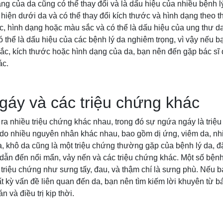
ng của da cũng có thể thay đổi và là dấu hiệu của nhiều bệnh l
 hiện dưới da và có thể thay đổi kích thước và hình dạng theo th
ớc, hình dạng hoặc màu sắc và có thể là dấu hiệu của ung thư da
 thể là dấu hiệu của các bệnh lý da nghiêm trọng, vì vậy nếu bạ
sắc, kích thước hoặc hình dạng của da, bạn nên đến gặp bác sĩ
ác.
áy và các triệu chứng khác
 ra nhiều triệu chứng khác nhau, trong đó sự ngứa ngáy là triệ
do nhiều nguyên nhân khác nhau, bao gồm dị ứng, viêm da, nhi
a, khô da cũng là một triệu chứng thường gặp của bệnh lý da, đặ
dẫn đến nổi mẩn, vảy nến và các triệu chứng khác. Một số bệnh
 triệu chứng như sưng tấy, đau, và thậm chí là sưng phù. Nếu b
 kỳ vấn đề liên quan đến da, bạn nên tìm kiếm lời khuyên từ b
 và điều trị kịp thời.