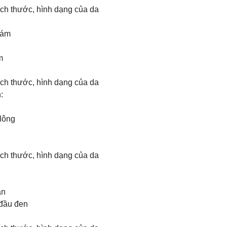
ích thước, hình dạng của da
cám
m
ích thước, hình dạng của da
:
 lông
ích thước, hình dạng của da
àn
 đầu đen