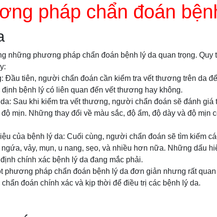
ơng pháp chẩn đoán bệnh
a
ong những phương pháp chẩn đoán bệnh lý da quan trọng. Quy t
y:
g: Đầu tiên, người chẩn đoán cần kiểm tra vết thương trên da đ
định bệnh lý có liên quan đến vết thương hay không.
g da: Sau khi kiểm tra vết thương, người chẩn đoán sẽ đánh giá
 độ mịn. Những thay đổi về màu sắc, độ ẩm, độ dày và độ mịn c
iệu của bệnh lý da: Cuối cùng, người chẩn đoán sẽ tìm kiếm c
 ngứa, vảy, mụn, u nang, sẹo, và nhiều hơn nữa. Những dấu hi
định chính xác bệnh lý da đang mắc phải.
một phương pháp chẩn đoán bệnh lý da đơn giản nhưng rất quan
chẩn đoán chính xác và kịp thời để điều trị các bệnh lý da.