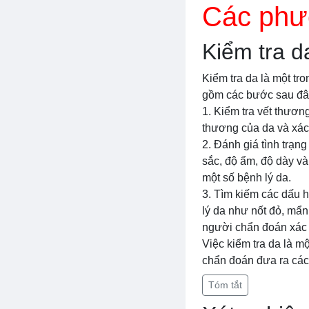
Các phư
Kiểm tra d
Kiểm tra da là một tr
gồm các bước sau đâ
1. Kiểm tra vết thươn
thương của da và xác 
2. Đánh giá tình trạn
sắc, độ ẩm, độ dày và
một số bệnh lý da.
3. Tìm kiếm các dấu h
lý da như nốt đỏ, mẩn
người chẩn đoán xác 
Việc kiểm tra da là 
chẩn đoán đưa ra các 
Tóm tắt