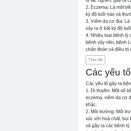
bị tắc nghẽn, gây ra 
2. Eczema: Là một bện
kỳ độ tuổi nào và thườ
3. Viêm da cơ địa: Là
xảy ra ở bất kỳ độ tuổ
4. Nhiều loại bệnh lý
bệnh vảy nến, bệnh Lu
chẩn đoán và điều trị
Tóm tắt
Các yếu tố
Các yếu tố gây ra bện
1. Di truyền: Một số 
eczema, viêm da cơ đ
khác.
2. Môi trường: Môi tr
xúc với hoá chất, bụi
và gây ra các bệnh lý 