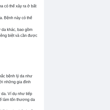
a có thể xảy ra ở bất
a. Bệnh này có thể
lý da khác, bao gồm
iêng biệt và cần được
 mắc bệnh lý da như
ới những gia đình
 da. Ví dụ như tiếp
hể làm tổn thương da