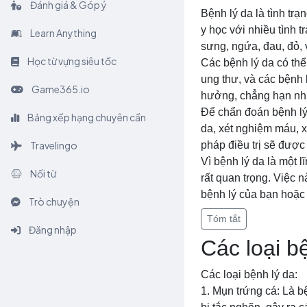
Đánh giá & Góp ý
Bệnh lý da là tình trạ
y học với nhiều tình 
Learn Anything
sưng, ngứa, đau, đỏ, v
Học từ vựng siêu tốc
Các bệnh lý da có thể
ung thư, và các bệnh 
Game365.io
hưởng, chẳng hạn như 
Để chẩn đoán bệnh lý
Bảng xếp hạng chuyên cần
da, xét nghiệm máu, 
Travelingo
pháp điều trị sẽ được
Vì bệnh lý da là một l
Nối từ
rất quan trọng. Việc 
bệnh lý của bạn hoặc 
Trò chuyện
Tóm tắt
Đăng nhập
Các loại b
Các loại bệnh lý da:
1. Mụn trứng cá: Là b