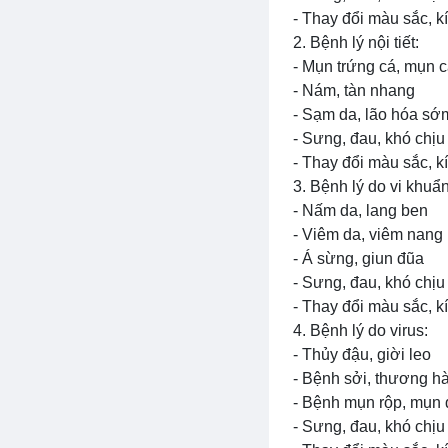
- Thay đổi màu sắc, k
2. Bệnh lý nội tiết:
- Mụn trứng cá, mụn 
- Nám, tàn nhang
- Sạm da, lão hóa sớ
- Sưng, đau, khó chịu
- Thay đổi màu sắc, k
3. Bệnh lý do vi khuẩn
- Nấm da, lang ben
- Viêm da, viêm nang
- Á sừng, giun đũa
- Sưng, đau, khó chịu
- Thay đổi màu sắc, k
4. Bệnh lý do virus:
- Thủy đậu, giời leo
- Bệnh sởi, thương h
- Bệnh mụn rộp, mụn
- Sưng, đau, khó chịu