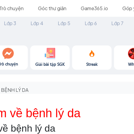
Trò chuyện
Góc thư giãn
Game365.io
Góp 
Lớp 3
Lớp 4
Lớp 5
Lớp 6
Lớp 7
Trò chuyện
Giải bài tập SGK
Streak
Wh
BỆNH LÝ DA
m về bệnh lý da
 về bệnh lý da