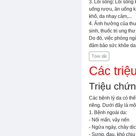
3. Lối sống: Lối sốn
uống rượu, ăn uống kh
khô, da nhạy cảm,...
4. Ảnh hưởng của thuố
sinh, thuốc trị ung th
Do đó, việc phòng ngừ
đảm bảo sức khỏe da t
Tóm tắt
Các triệ
Triệu chứn
Các bệnh lý da có thể
riêng. Dưới đây là mô 
1. Bệnh ngoài da:
- Nổi mẩn, vảy nến
- Ngứa ngáy, chảy dị
- Sưng, đau, khó chịu