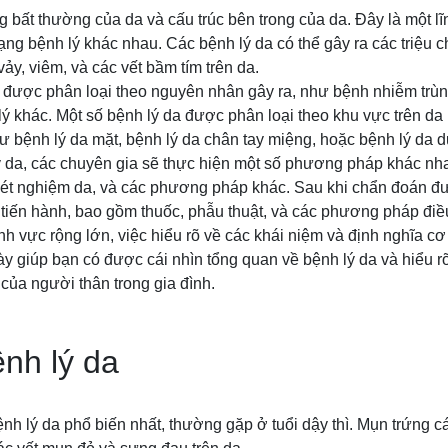
ng bất thường của da và cấu trúc bên trong của da. Đây là một l
trạng bệnh lý khác nhau. Các bệnh lý da có thể gây ra các triệ
ảy, viêm, và các vết bầm tím trên da.
 được phân loại theo nguyên nhân gây ra, như bệnh nhiễm trùng,
lý khác. Một số bệnh lý da được phân loại theo khu vực trên d
bệnh lý da mặt, bệnh lý da chân tay miệng, hoặc bệnh lý da d
 da, các chuyên gia sẽ thực hiện một số phương pháp khác nha
xét nghiệm da, và các phương pháp khác. Sau khi chẩn đoán 
 tiến hành, bao gồm thuốc, phẫu thuật, và các phương pháp điều
ĩnh vực rộng lớn, việc hiểu rõ về các khái niệm và định nghĩa cơ
này giúp bạn có được cái nhìn tổng quan về bệnh lý da và hiểu rõ
của người thân trong gia đình.
ệnh lý da
ệnh lý da phổ biến nhất, thường gặp ở tuổi dậy thì. Mụn trứng c