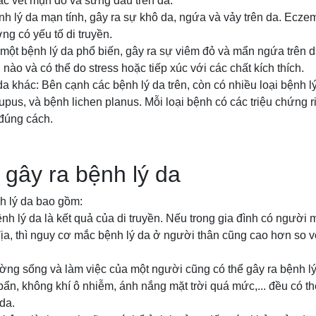
các vết mụn đỏ và sưng đau trên da.
h lý da mạn tính, gây ra sự khô da, ngứa và vảy trên da. Eczem
ng có yếu tố di truyền.
 một bệnh lý da phổ biến, gây ra sự viêm đỏ và mẩn ngứa trên d
i nào và có thể do stress hoặc tiếp xúc với các chất kích thích.
 da khác: Bên cạnh các bệnh lý da trên, còn có nhiều loại bệnh 
pus, và bệnh lichen planus. Mỗi loại bệnh có các triệu chứng r
 đúng cách.
 gây ra bệnh lý da
h lý da bao gồm:
bệnh lý da là kết quả của di truyền. Nếu trong gia đình có người
ịa, thì nguy cơ mắc bệnh lý da ở người thân cũng cao hơn so v
ường sống và làm việc của một người cũng có thể gây ra bệnh lý
 bẩn, không khí ô nhiễm, ánh nắng mặt trời quá mức,... đều có t
da.