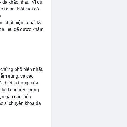
ý da khác nhau. Ví dụ,
ời gian. Nốt ruồi có
.
n phát hiện ra bất kỳ
 da liễu để được khám
u chứng phổ biến nhất.
ễm trùng, và các
c biệt là trong mùa
 lý da nghiêm trọng
ạn gặp các triệu
ác sĩ chuyên khoa da