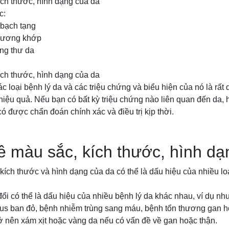
ích thước, hình dạng của da
c:
 bạch tạng
 xương khớp
ung thư da
ích thước, hình dạng của da
c loại bệnh lý da và các triệu chứng và biểu hiện của nó là rất 
 hiệu quả. Nếu bạn có bất kỳ triệu chứng nào liên quan đến da, 
có được chẩn đoán chính xác và điều trị kịp thời.
ề màu sắc, kích thước, hình dạ
kích thước và hình dạng của da có thể là dấu hiệu của nhiều lo
ổi có thể là dấu hiệu của nhiều bệnh lý da khác nhau, ví dụ nh
pus ban đỏ, bệnh nhiễm trùng sang máu, bệnh tổn thương gan h
ở nên xám xịt hoặc vàng da nếu có vấn đề về gan hoặc thận.