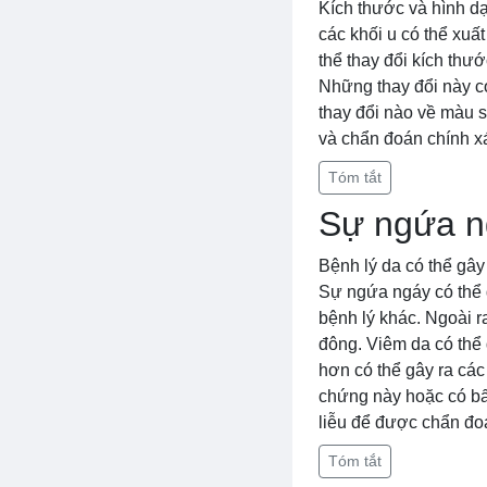
Kích thước và hình dạ
các khối u có thể xuất
thể thay đổi kích thư
Những thay đổi này có
thay đổi nào về màu 
và chẩn đoán chính x
Tóm tắt
Sự ngứa ng
Bệnh lý da có thể gây
Sự ngứa ngáy có thể 
bệnh lý khác. Ngoài r
đông. Viêm da có thể 
hơn có thể gây ra các
chứng này hoặc có bất
liễu để được chẩn đoán
Tóm tắt