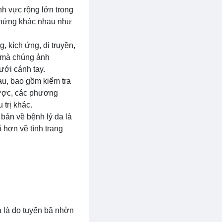
ĩnh vực rộng lớn trong
u chứng khác nhau như
 kích ứng, di truyền,
a mà chúng ảnh
ưới cánh tay.
u, bao gồm kiểm tra
được, các phương
 trị khác.
 bản về bệnh lý da là
 hơn về tình trạng
á là do tuyến bã nhờn