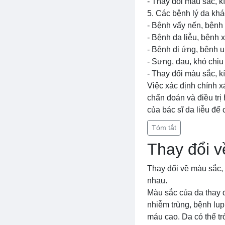
- Thay đổi màu sắc, k
5. Các bệnh lý da khá
- Bệnh vẩy nến, bệnh
- Bệnh da liễu, bệnh
- Bệnh dị ứng, bệnh 
- Sưng, đau, khó chịu
- Thay đổi màu sắc, k
Việc xác định chính xá
chẩn đoán và điều trị
của bác sĩ da liễu để 
Tóm tắt
Thay đổi v
Thay đổi về màu sắc, 
nhau.
Màu sắc của da thay đ
nhiễm trùng, bệnh lu
máu cao. Da có thể tr