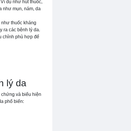
Ví dụ như hút thuốc,
da như mụn, nám, da
dụ như thuốc kháng
y ra các bệnh lý da.
ều chỉnh phù hợp để
h lý da
u chứng và biểu hiện
da phổ biến: