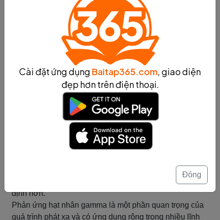
Cơ chế của phản ứng hạt nhân gamma dựa trên nguyên
lý cơ học lượng tử. Khi hạt nhân chuyển từ trạng thái
kích thích về trạng thái cơ bản, năng lượng dư thừa
được chuyển đổi thành photon gamma. Photon gamma
có tần số cao và năng lượng lớn, thường được biểu thị
bằng ký hiệu γ.
Cài đặt ứng dụng
Baitap365.com
, giao diện
Các ví dụ về phản ứng hạt nhân gamma bao gồm:
đẹp hơn trên điện thoại.
1. Phát xạ gamma của Coban-60: Coban-60 là một đồng
vị phổ biến được sử dụng trong y học và ngành công
nghiệp. Trong quá trình phát xạ, coban-60 phát ra
photon gamma với năng lượng khoảng 1,17 MeV và
1,33 MeV.
2. Phản ứng hạt nhân gamma trong quá trình phân rã
hạt nhân: Trong các quá trình phân rã hạt nhân tự nhiên
hoặc nhân tạo, các hạt nhân có thể phát xạ photon
Đóng
gamma để giảm năng lượng và chuyển về trạng thái ổn
định hơn.
Phản ứng hạt nhân gamma là một phần quan trọng của
quá trình phát xạ và có ứng dụng rộng trong nhiều lĩnh