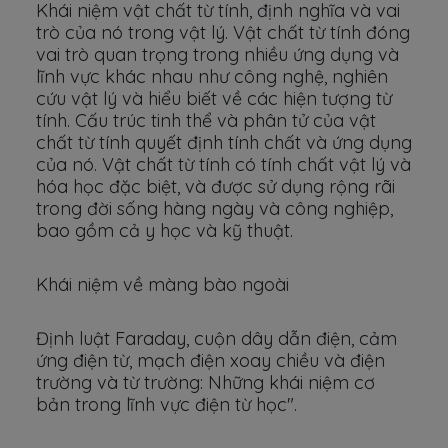
Khái niệm vật chất từ tính, định nghĩa và vai
trò của nó trong vật lý. Vật chất từ tính đóng
vai trò quan trọng trong nhiều ứng dụng và
lĩnh vực khác nhau như công nghệ, nghiên
cứu vật lý và hiểu biết về các hiện tượng từ
tính. Cấu trúc tinh thể và phân tử của vật
chất từ tính quyết định tính chất và ứng dụng
của nó. Vật chất từ tính có tính chất vật lý và
hóa học đặc biệt, và được sử dụng rộng rãi
trong đời sống hàng ngày và công nghiệp,
bao gồm cả y học và kỹ thuật.
Khái niệm về màng bào ngoài
Định luật Faraday, cuộn dây dẫn điện, cảm
ứng điện từ, mạch điện xoay chiều và điện
trường và từ trường: Những khái niệm cơ
bản trong lĩnh vực điện từ học".