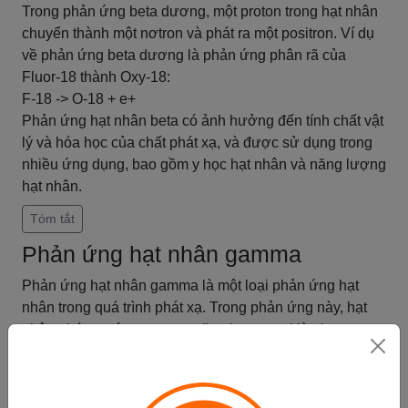
Trong phản ứng beta dương, một proton trong hạt nhân
chuyển thành một nơtron và phát ra một positron. Ví dụ
về phản ứng beta dương là phản ứng phân rã của
Fluor-18 thành Oxy-18:
F-18 -> O-18 + e+
Phản ứng hạt nhân beta có ảnh hưởng đến tính chất vật
lý và hóa học của chất phát xạ, và được sử dụng trong
nhiều ứng dụng, bao gồm y học hạt nhân và năng lượng
hạt nhân.
Tóm tắt
Phản ứng hạt nhân gamma
Phản ứng hạt nhân gamma là một loại phản ứng hạt
nhân trong quá trình phát xạ. Trong phản ứng này, hạt
nhân phát ra các quantum năng lượng gọi là photon
gamma. Quá trình này xảy ra khi hạt nhân trong trạng
thái kích thích chuyển về trạng thái cơ bản, giải phóng
năng lượng dưới dạng photon gamma.