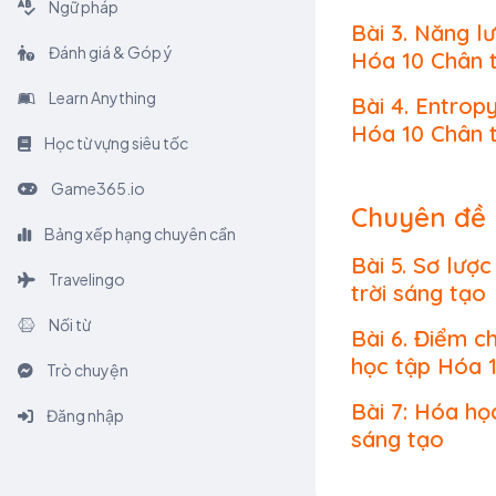
Ngữ pháp
Bài 3. Năng l
Đánh giá & Góp ý
Hóa 10 Chân t
Learn Anything
Bài 4. Entrop
Hóa 10 Chân t
Học từ vựng siêu tốc
Game365.io
Chuyên đề 
Bảng xếp hạng chuyên cần
Bài 5. Sơ lượ
Travelingo
trời sáng tạo
Nối từ
Bài 6. Điểm c
học tập Hóa 1
Trò chuyện
Bài 7: Hóa họ
Đăng nhập
sáng tạo