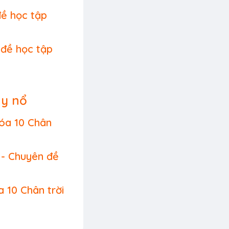
đề học tập
 đề học tập
áy nổ
Hóa 10 Chân
 - Chuyên đề
 10 Chân trời