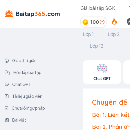
Giải bài tập SGK
Baitap
365
.com
100
Lớp 1
Lớp 2
Lớp 12
Góc thư giãn
Hỏi đáp bài tập
Chat GPT
Chat GPT
Tài liệu giáo viên
Chuyên đề 
Chữa lỗi ngữ pháp
Bài 1. Liên k
Bài viết
Bài 2. Phản ứ