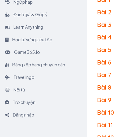
Ngữ pháp
Bài 2
Đánh giá & Góp ý
Bài 3
Learn Anything
Bài 4
Học từ vựng siêu tốc
Bài 5
Game365.io
Bài 6
Bảng xếp hạng chuyên cần
Bài 7
Travelingo
Bài 8
Nối từ
Bài 9
Trò chuyện
Bài 10
Đăng nhập
Bài 11