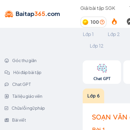
Giải bài tập SGK
Baitap
365
.com
100
Lớp 1
Lớp 2
Lớp 12
Góc thư giãn
Hỏi đáp bài tập
Chat GPT
Chat GPT
Lớp 6
Tài liệu giáo viên
Chữa lỗi ngữ pháp
SOẠN VĂN 
Bài viết
Bài 1