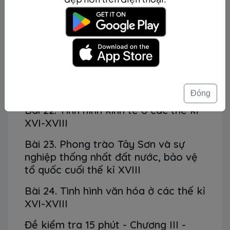
Đề kiểm tra 15 phút - Chương II -
Phần 2 - Lịch sử 10
Chương III. VIỆT NAM TỪ THẾ KỈ XVI
ĐẾN THẾ KỈ XVIII
Bài 21. Những biến đổi của nhà nước
phong kiến trong các thế kỉ XVI-XVIII
Đóng
Bài 22. Tình hình kinh tế ở các thế kỉ
XVI-XVIII
Bài 23. Phong trào Tây Sơn và sự
nghiệp thống nhất đất nước, bảo vệ
tổ quốc cuối thế kỉ XVIII
Bài 24. Tình hình văn hóa ở các thế kỉ
XVI-XVIII
Đề kiểm tra 15 phút - Chương III -