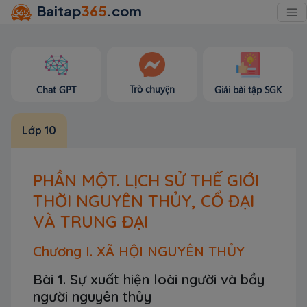
Baitap
365
.com
Trò chuyện
Chat GPT
Giải bài tập SGK
Lớp 10
PHẦN MỘT. LỊCH SỬ THẾ GIỚI
THỜI NGUYÊN THỦY, CỔ ĐẠI
VÀ TRUNG ĐẠI
Chương I. XÃ HỘI NGUYÊN THỦY
Bài 1. Sự xuất hiện loài người và bầy
người nguyên thủy