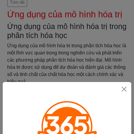
Tóm tắt
Ứng dụng của mô hình hóa trị
Ứng dụng của mô hình hóa trị trong
phân tích hóa học
Ứng dụng của mô hình hóa trị trong phân tích hóa học là
một lĩnh vực quan trọng trong nghiên cứu và phát triển
các phương pháp phân tích hóa học hiện đại. Mô hình
hóa trị được sử dụng để dự đoán và đánh giá các thông
số và tính chất của chất hóa học một cách chính xác và
hiệu quả.
Quá trình mô hình hóa trị trong phân tích hóa học bắt
đầu bằng việc xây dựng một mô hình toán học dựa trên
dữ liệu thực nghiệm. Mô hình này có thể được xây dựng
bằng cách sử dụng các phương pháp thống kê và thuật
toán máy học để tìm ra mối quan hệ giữa các biến đầu
vào và kết quả phân tích mong muốn.
Sau khi xây dựng mô hình, chúng ta có thể áp dụng nó