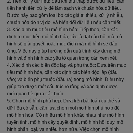
2. Tiền xử lý dữ liệu: Sau khi thu thập được dữ liệu, cần
tiến hành tiền xử lý để làm sạch và chuẩn hóa dữ liệu.
Bước này bao gồm loại bỏ các giá trị thiếu, xử lý nhiễu,
chuẩn hóa đơn vị đo, và biến đổi dữ liệu nếu cần thiết.
3. Xác định mục tiêu mô hình hóa: Tiếp theo, cần xác
định rõ mục tiêu mô hình hóa, tức là đặt câu hỏi mà mô
hình sẽ giải quyết hoặc mục đích mà mô hình sẽ đáp
ứng. Việc này giúp hướng dẫn quá trình xây dựng mô
hình và định hình các yếu tố quan trọng cần xem xét.
4. Xác định các biến độc lập và phụ thuộc: Dựa trên mục
tiêu mô hình hóa, cần xác định các biến độc lập (đầu
vào) và biến phụ thuộc (đầu ra) trong mô hình. Điều này
giúp tạo được một cấu trúc rõ ràng và xác định được
mối quan hệ giữa các biến.
5. Chọn mô hình phù hợp: Dựa trên bài toán cụ thể và
dữ liệu có sẵn, cần lựa chọn một mô hình phù hợp để
mô hình hóa. Có nhiều mô hình khác nhau như mô hình
tuyến tính, mô hình cây quyết định, mô hình hồi quy, mô
hình phân loại, và nhiều hơn nữa. Việc chọn mô hình